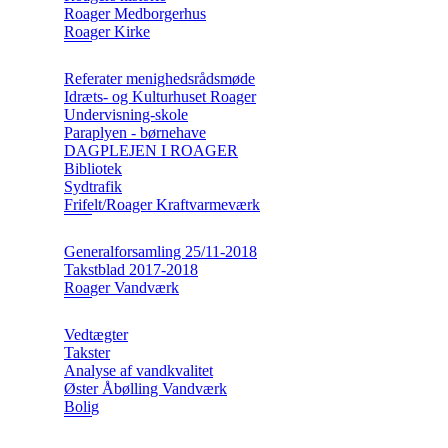
Roager Medborgerhus
Roager Kirke
Referater menighedsrådsmøde
Idræts- og Kulturhuset Roager
Undervisning-skole
Paraplyen - børnehave
DAGPLEJEN I ROAGER
Bibliotek
Sydtrafik
Frifelt/Roager Kraftvarmeværk
Generalforsamling 25/11-2018
Takstblad 2017-2018
Roager Vandværk
Vedtægter
Takster
Analyse af vandkvalitet
Øster Åbølling Vandværk
Bolig