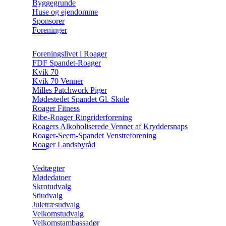
Byggegrunde
Huse og ejendomme
Sponsorer
Foreninger
Foreningslivet i Roager
FDF Spandet-Roager
Kvik 70
Kvik 70 Venner
Milles Patchwork Piger
Mødestedet Spandet Gl. Skole
Roager Fitness
Ribe-Roager Ringriderforening
Roagers Alkoholiserede Venner af Kryddersnaps
Roager-Seem-Spandet Venstreforening
Roager Landsbyråd
Vedtægter
Mødedatoer
Skrotudvalg
Stiudvalg
Juletræsudvalg
Velkomstudvalg
Velkomstambassadør