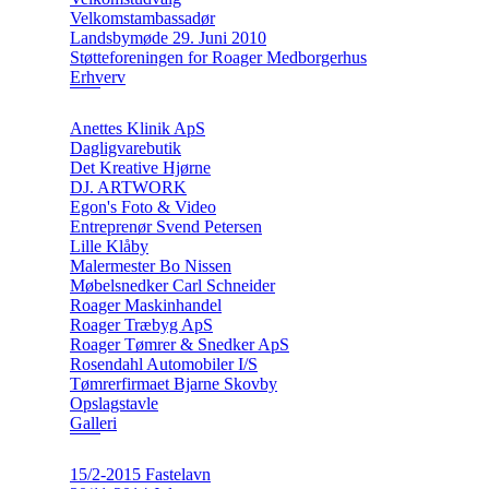
Velkomstambassadør
Landsbymøde 29. Juni 2010
Støtteforeningen for Roager Medborgerhus
Erhverv
Anettes Klinik ApS
Dagligvarebutik
Det Kreative Hjørne
DJ. ARTWORK
Egon's Foto & Video
Entreprenør Svend Petersen
Lille Klåby
Malermester Bo Nissen
Møbelsnedker Carl Schneider
Roager Maskinhandel
Roager Træbyg ApS
Roager Tømrer & Snedker ApS
Rosendahl Automobiler I/S
Tømrerfirmaet Bjarne Skovby
Opslagstavle
Galleri
15/2-2015 Fastelavn