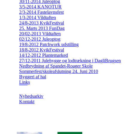
30/11-2014 Juleoptog
3/5-2014 KANOTUR
2/3-2014 Fastelavnsfest
1/3-2014 Vildtaften
24/8-2013 KvikFestival
25. Marts 2013 FunDag
20/02-2013 Vildtaften
02/12-2012 Juleoptog
19/8-2012 Patchwork udstilling
18/8-2012 KvikFestival
14/12-2012 Plantemarked
27/12-2011 Julehygge og lodtrækning i DagliBrugsen
Nedbrydning af Spandet-Roager Skole
Sommerfest/skoleafslutning 24. Juni 2010
Byggeri af hal
Links
Nyhedsarkiv
Kontakt