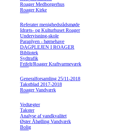
Roager Medborgerhus
Roager Kirke
Referater menighedsrådsmøde
Idræts- og Kulturhuset Roager
Undervisning-skole
Paraplyen - børnehave
DAGPLEJEN I ROAGER
Bibliotek
Sydtrafik
Frifelt/Roager Kraftvarmeværk
Generalforsamling 25/11-2018
Takstblad 2017-2018
Roager Vandværk
Vedtægter
Takster
Analyse af vandkvalitet
Øster Åbølling Vandværk
Bolig