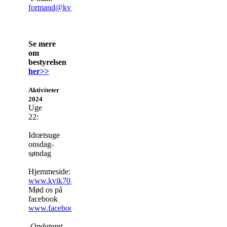
formand@kvik70.dk
Se mere
om
bestyrelsen
her>>
Aktiviteter
2024
Uge
22:
Idrætsuge
onsdag-
søndag
Hjemmeside:
www.kvik70.dk
Mød os på
facebook
www.facebook.com/kvik70
Opdateret