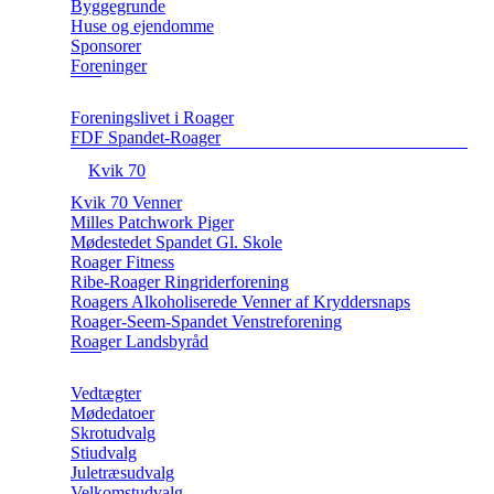
Byggegrunde
Huse og ejendomme
Sponsorer
Foreninger
Foreningslivet i Roager
FDF Spandet-Roager
Kvik 70
Kvik 70 Venner
Milles Patchwork Piger
Mødestedet Spandet Gl. Skole
Roager Fitness
Ribe-Roager Ringriderforening
Roagers Alkoholiserede Venner af Kryddersnaps
Roager-Seem-Spandet Venstreforening
Roager Landsbyråd
Vedtægter
Mødedatoer
Skrotudvalg
Stiudvalg
Juletræsudvalg
Velkomstudvalg