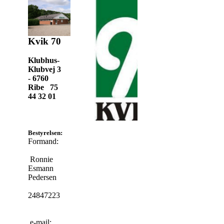
Kvik 70
Klubhus-
Klubvej 3
- 6760
Ribe 75
44 32 01
Bestyrelsen:
Formand:
Ronnie
Esmann
Pedersen
24847223
e-mail: