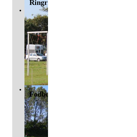
Ringridning
Fodbold