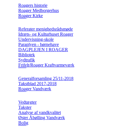
Roagers historie
Roager Medborgerhus
Roager Kirke
Referater menighedsrådsmøde
Idræts- og Kulturhuset Roager
Undervisning-skole
Paraplyen - børnehave
DAGPLEJEN I ROAGER
Bibliotek
Sydtrafik
Frifelt/Roager Kraftvarmeværk
Generalforsamling 25/11-2018
Takstblad 2017-2018
Roager Vandværk
Vedtægter
Takster
Analyse af vandkvalitet
Øster Åbølling Vandværk
Bolig