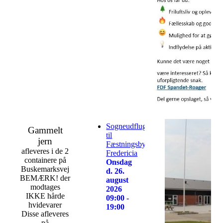
Sogneudflugt
Gammelt
til
jern
Fæstningsbyen
afleveres i de 2
Fredericia
containere på
Onsdag
Buskemarksvej
d. 26.
BEMÆRK! der
august
modtages
2026
IKKE hårde
09:00 -
hvidevarer
19:00
Disse afleveres
på