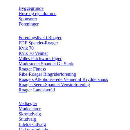
Byggegrunde
Huse og ejendomme
Sponsorer
Foreninger
Foreningslivet i Roager
FDF Spandet-Roager
Kvik 70
Kvik 70 Venner
Milles Patchwork Piger
Mødestedet Spandet Gl. Skole
Roager Fitness
Ribe-Roager Ringriderforening
Roagers Alkoholiserede Venner af Kryddersnaps
Roager-Seem-Spandet Venstreforening
Roager Landsbyråd
Vedtægter
Mødedatoer
Skrotudvalg
Stiudvalg
Juletræsudvalg
Velkomstudvalg