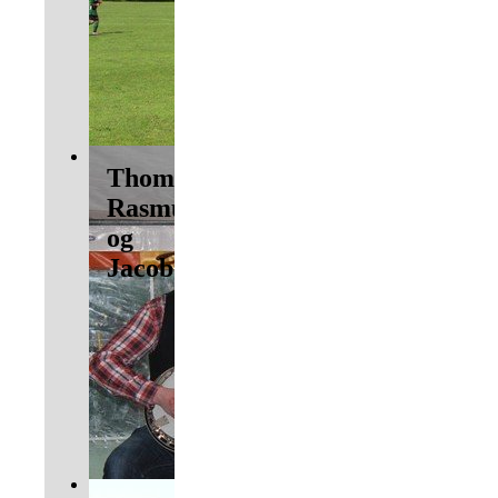
Thomas,
Rasmus
og
Jacob