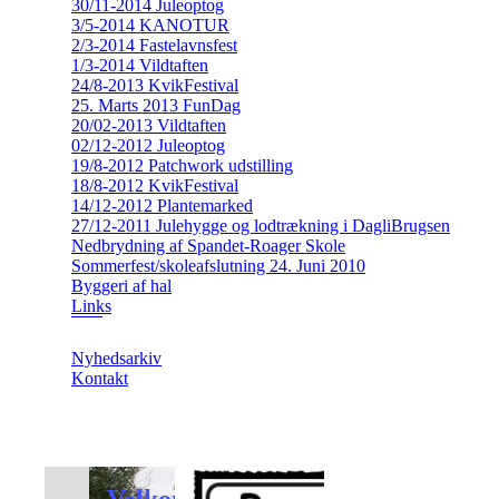
30/11-2014 Juleoptog
3/5-2014 KANOTUR
2/3-2014 Fastelavnsfest
1/3-2014 Vildtaften
24/8-2013 KvikFestival
25. Marts 2013 FunDag
20/02-2013 Vildtaften
02/12-2012 Juleoptog
19/8-2012 Patchwork udstilling
18/8-2012 KvikFestival
14/12-2012 Plantemarked
27/12-2011 Julehygge og lodtrækning i DagliBrugsen
Nedbrydning af Spandet-Roager Skole
Sommerfest/skoleafslutning 24. Juni 2010
Byggeri af hal
Links
Nyhedsarkiv
Kontakt