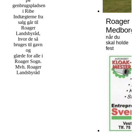
genbrugspladsen
i Ribe
Indtægterne fra
Roager
salg går til
Roager
Medborge
Landsbyråd,
når du
hvor de så
skal holde
bruges til gavn
fest
og
glæde for alle i
Roager Sogn.
Mvh. Roager
Landsbyråd