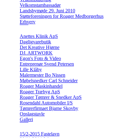
Velkomstambassadør
Landsbymøde 29. Juni 2010
Støtteforeningen for Roager Medborgerhus
Erhverv
Anettes Klinik ApS
Dagligvarebutik
Det Kreative Hjørne
DJ. ARTWORK
Egon's Foto & Video
Entreprenør Svend Petersen
Lille Klåby
Malermester Bo Nissen
Møbelsnedker Carl Schneider
Roager Maskinhandel
Roager Træbyg ApS
Roager Tømrer & Snedker ApS
Rosendahl Automobiler I/S
Tømrerfirmaet Bjarne Skovby
Opslagstavle
Galleri
15/2-2015 Fastelavn